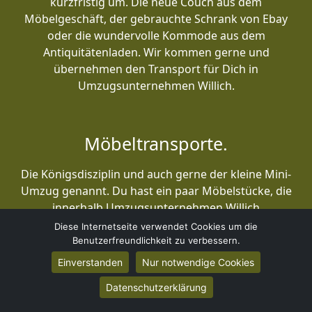
kurzfristig um. Die neue Couch aus dem
Möbelgeschäft, der gebrauchte Schrank von Ebay
oder die wundervolle Kommode aus dem
Antiquitätenladen. Wir kommen gerne und
übernehmen den Transport für Dich in
Umzugsunternehmen Willich.
Möbeltransporte.
Die Königsdisziplin und auch gerne der kleine Mini-
Umzug genannt. Du hast ein paar Möbelstücke, die
innerhalb Umzugsunternehmen Willich
transportiert werden müssen? Oder Großmutters
Diese Internetseite verwendet Cookies um die
Kommode soll endlich an ihrer angestammten
Benutzerfreundlichkeit zu verbessern.
Stelle? Einmal quer durch Deutschland? Auch das
Einverstanden
Nur notwendige Cookies
übernehmen wir gerne. Und wenn Großmutters
Datenschutzerklärung
schwere Kommode noch in die dritte Etage muss,
dann bringen wir gerne auch noch zwei