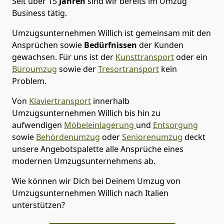
Seit über
15
Jahren
sind wir bereits im Umzug
Business tätig.
Umzugsunternehmen Willich
ist gemeinsam mit den
Ansprüchen sowie
Bedürfnissen
der Kunden
gewachsen. Für uns ist der
Kunsttransport
oder ein
Büroumzug
sowie der
Tresortransport
kein
Problem.
Von
Klaviertransport
innerhalb
Umzugsunternehmen Willich
bis hin zu
aufwendigen
Möbeleinlagerung
und
Entsorgung
sowie
Behördenumzug
oder
Seniorenumzug
deckt
unsere Angebotspalette alle Ansprüche eines
modernen Umzugsunternehmens ab.
Wie können wir Dich bei Deinem Umzug von
Umzugsunternehmen Willich
nach Italien
unterstützen?